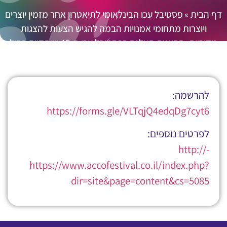
דף הבית
»
פסטיבל עכו הבינלאומי לתיאטרון אחר מזמין יוצרים
ויוצרות מתחומי אמנויות הבמה להגיש הצעות להצגות
מקוריות. ההצגות תעלנה בפסטיבל עכו ה-45 שיתקיים בחול
המועד סוכות 20-22 אוקטובר 2024
להרשמה:
https://forms.gle/VLTqjQ4edqDg7cyt6
לפרטים נוספים:
http://-
https://www.accofestival.co.il/index.php?
dir=site&page=content&cs=5085